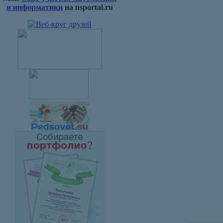
и информатики
на nsportal.ru