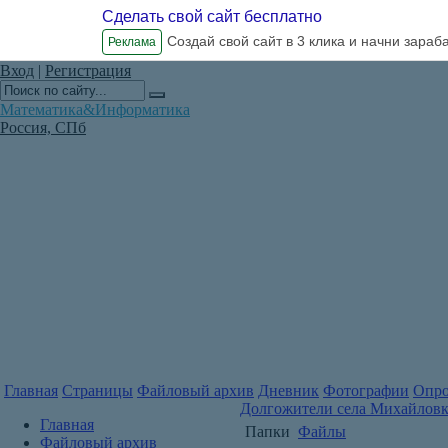
Сделать свой сайт бесплатно
Создай свой сайт в 3 клика и начни зараб
Реклама
Вход
|
Регистрация
Математика&Информатика
Россия, СПб
Главная
Страницы
Файловый архив
Дневник
Фотографии
Опр
Долгожители села Михайловк
Главная
Папки
Файлы
Файловый архив