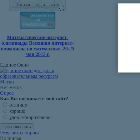
Математические интернет-
олимпиады
Весенняя интернет-
олимпиада по математике, 20-25
мая 2013 г.
Единое Окно
Метки
Нет меток
Опрос
Как Вы оцениваете мой сайт?
отлично
хорошо
удовлетворительно
Результаты опроса
Подписка